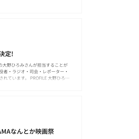
決定!
ントの大野ひろみさんが担当することが
役者・ラジオ・司会・レポーター・
います。 PROFILE 大野ひろ
ITAMAなんとか映画祭