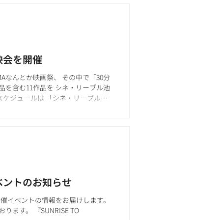
上映会を開催
TAMAなんとか映画祭、 その中で「30分
を含む11作品を シネ・リーブル池
スケジュールは 「シネ・リーブル池
ITAMAなんとか映画祭 コンペティシ
(金)〜12月4日(木) 上映時間：平日
 チケット販売：オンライン11月21日(金)
イベントのお知らせ
時開催イベントの情報をお届けします。
す。 『SUNRISE TO