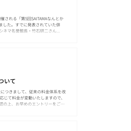
に開催される「第5回SAITAMAなんとか
しました。すでに発表されていた俳
ネマ名誉館長・竹石研二さん...
について
料金につきまして、従来の料金体系を改
に応じて料金が変動いたしますので、
認の上、お早めのエントリーをご検