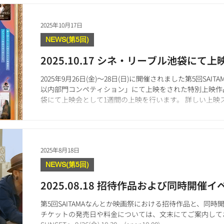
2025年10月17日
NEWS(第5回)
2025.10.17 シネ・リーブル池袋にて
2025年9月26日(金)〜28日(日)に開催されました第5回SAI
以内部門コンペティション」にて上映をされた特別上映作品
袋にて上映会として1週間の上映を行います。 詳しい上映
袋 公式HP」 にてご確認をお願いいたします。 🎞️第5回SA
ョン上映会@シネ・リーブル池袋 開催期間：2025年11月28日
19:30〜／土日 13:30〜 鑑賞料金：特別料金 1,500円均一
18:00〜／劇場窓口 11月22日(土)OP〜
2025年8月18日
NEWS(第5回)
2025.08.18 招待作品および同時開催
第5回SAITAMAなんとか映画祭における招待作品と、同
チケットの発売日や料金については、文末にてご案内しておりま