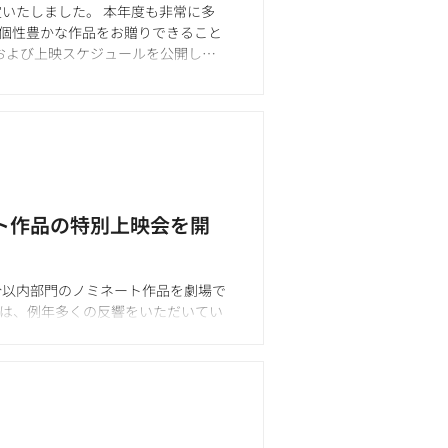
定いたしました。 本年度も非常に多
も個性豊かな作品をお贈りできること
および上映スケジュールを公開して
ネート作品の特別上映会を開
0分以内部門のノミネート作品を劇場で
会は、例年多くの反響をいただいてい
貴重な機会となります。...