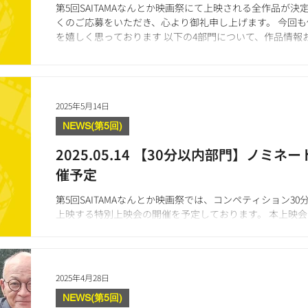
第5回SAITAMAなんとか映画祭にて上映される全作品が決
くのご応募をいただき、心より御礼申し上げます。 今回
を嬉しく思っております 以下の4部門について、作品情報
おります。...
2025年5月14日
NEWS(第5回)
2025.05.14 【30分以内部門】ノミ
催予定
第5回SAITAMAなんとか映画祭では、コンペティション3
上映する特別上映会の開催を予定しております。 本上映
る恒例企画であり、自主制作映画がスクリーンで上映される
2025年4月28日
NEWS(第5回)