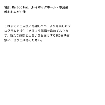
場所: RaiBoC Hall（レイボックホール・市民会
館おおみや）他
これまでのご支援に感謝しつつ、より充実したプ
ログラムを提供できるよう準備を進めておりま
す。新たな感動と出会いをお届けする第5回映画
祭に、ぜひご期待ください。
皆様のご参加を心よりお待ちしております。
SAITAMAなんとか映画祭 実行委員会
NEWS(第5回)