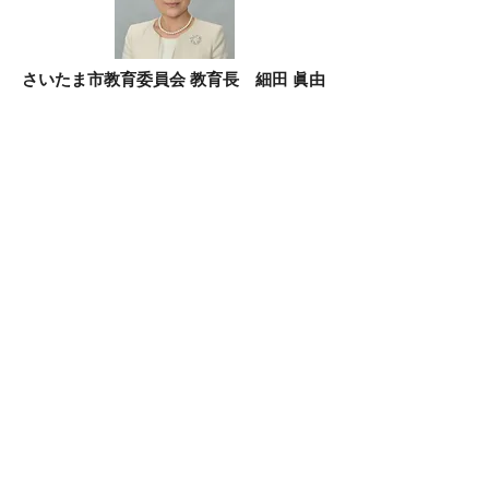
さいたま市教育委員会 教育長 細田 眞由
美さま
第１回ＳＡＩＴＡＭＡなんとか映画祭の開
催、誠におめでとうございます。市民参加型
の本映画祭を通して、皆様が様々なジャンル
の映画を楽しみ、素敵なひとときとなること
を願っております。
公益社団法人 さいたま観光国際協会 会
長 筑波 伸夫さま
映画祭セレモニーの開催中止、誠に残念と言