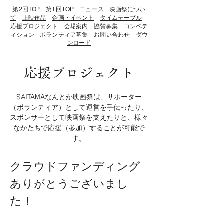
第2回TOP
第1回TOP
ニュース
映画祭につい
て
上映作品
企画・イベント
タイムテーブル
応援プロジェクト
会場案内
協賛募集
コンペテ
ィション
ボランティア募集
お問い合わせ
ダウ
ンロード
応援プロジェクト
SAITAMAなんとか映画祭は、サポーター
（ボランティア）として運営を手伝ったり、
スポンサーとして映画祭を支えたりと、様々
なかたちで応援（参加）することが可能で
す。
クラウドファンディング
ありがとうございまし
た！