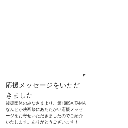
◆ 観賞シルバープラン
あすかけん
◆ 観賞ブロンズプラン
アライグマ / み〜て大宮-Sai×idea / 有限
会社ニック / リメン
◆ お名前掲載マルシェ券プラン
石塚洋美 / 井上 成 / かみなり / 鈴木 芳
明 / 中村 まい / 本郷 久美
掲載を辞退された方、その他プランにてご支
援いただいた方 14名
応援メッセージをいただ
きました
後援団体のみなさまより、第1回SAITAMA
なんとか映画祭にあたたかい応援メッセ
ージをお寄せいただきましたのでご紹介
いたします。ありがとうございます！