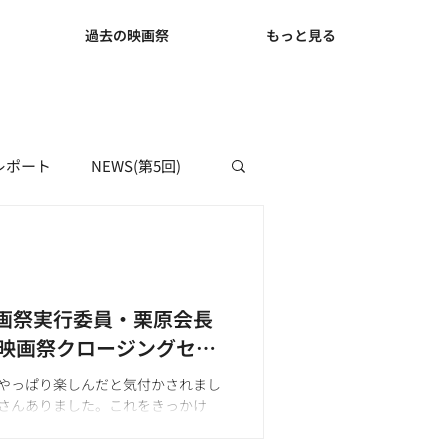
て
過去の映画祭
もっと見る
レポート
NEWS(第5回)
画祭実行委員・栗原会長
とか映画祭クロージングセレ
やっぱり楽しんだと気付かされまし
さんありました。これをきっかけ
という熱い想いが語られ、映画祭は