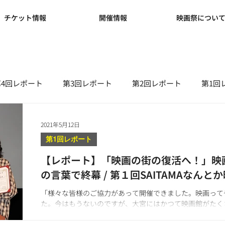
チケット情報
開催情報
映画祭につい
第4回レポート
第3回レポート
第2回レポート
第1回
NEWS(第2回)
NEWS(第1回)
ブログ
2021年5月12日
第1回レポート
【レポート】「映画の街の復活へ！」映
の言葉で終幕 / 第１回SAITAMAなん
モニー
「様々な皆様のご協力があって開催できました。映画って
た。今はもうないのですが、大宮にはかつて映画館がたく
に、『映画の街・大宮』が復活したらいいなと思います」
無事に閉幕となりました。