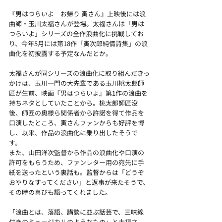
『男はつらいよ　お帰り 寅さん』上映後には浪
曲師・玉川太福さんが登場。太福さんは「男は
つらいよ」シリーズの全作浪曲化に挑戦してお
り、今年5月には第18作「寅次郎純情詩集」の浪
曲化を初披露する予定なんだとか。
太福さんが同シリーズの浪曲化に取り組んだきっ
かけは、玉川一門の大先輩である玉川桃太郎師
匠が生前、映画『男はつらいよ』第1作の浪曲を
持ちネタとしていたことから。桃太郎師匠没
後、師匠の奥様ら関係者から許諾を得て作品を
口演したところ、寅さんファンからも好評を博
し、以来、作品の浪曲化に乗り出したそうで
す。
また、山田洋次監督から作品の浪曲化や口演の
許可をもらうため、ファンレター用の宛先に手
紙を送ったという裏話も。監督からは「どうぞ
おやりなすってください」と返事が来たそうで、
その時の喜びも語ってくれました。
「浪曲とは、落語、講談に並ぶ話芸で、三味線
付きのミュージカルのようなもの」と太福さ